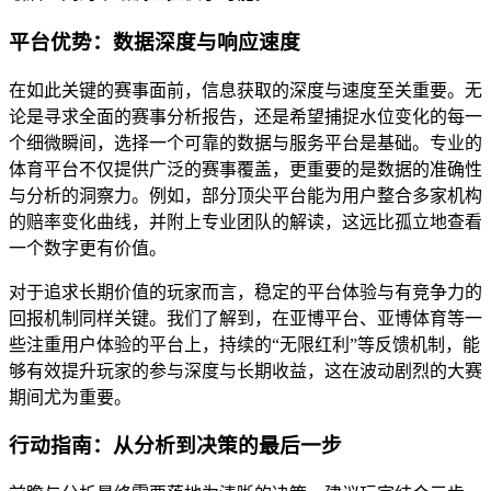
平台优势：数据深度与响应速度
在如此关键的赛事面前，信息获取的深度与速度至关重要。无
论是寻求全面的赛事分析报告，还是希望捕捉水位变化的每一
个细微瞬间，选择一个可靠的数据与服务平台是基础。专业的
体育平台不仅提供广泛的赛事覆盖，更重要的是数据的准确性
与分析的洞察力。例如，部分顶尖平台能为用户整合多家机构
的赔率变化曲线，并附上专业团队的解读，这远比孤立地查看
一个数字更有价值。
对于追求长期价值的玩家而言，稳定的平台体验与有竞争力的
回报机制同样关键。我们了解到，在亚博平台、亚博体育等一
些注重用户体验的平台上，持续的“无限红利”等反馈机制，能
够有效提升玩家的参与深度与长期收益，这在波动剧烈的大赛
期间尤为重要。
行动指南：从分析到决策的最后一步