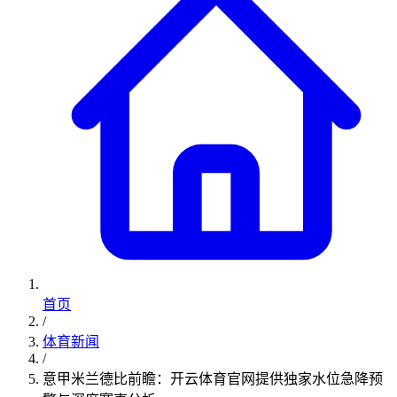
首页
/
体育新闻
/
意甲米兰德比前瞻：开云体育官网提供独家水位急降预