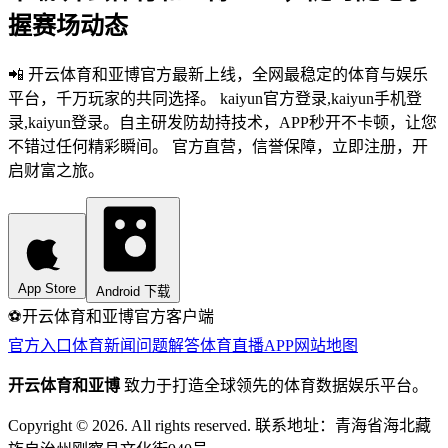
握赛场动态
📲 开云体育和亚博官方最新上线，全网最稳定的体育与娱乐
平台，千万玩家的共同选择。 kaiyun官方登录,kaiyun手机登
录,kaiyun登录。自主研发防劫持技术，APP秒开不卡顿，让您
不错过任何精彩瞬间。 官方直营，信誉保障，立即注册，开
启财富之旅。
App Store
Android 下载
⚽️
开云体育和亚博
官方客户端
官方入口
体育新闻
问题解答
体育直播APP
网站地图
开云体育和亚博
致力于打造全球领先的体育数据娱乐平台。
Copyright © 2026. All rights reserved. 联系地址：青海省海北藏