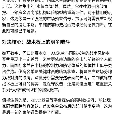
台显示，针对本场德比，国际米兰获胜的初始赔率在近期持续
走低。这种集中的“水位急降”并非偶然。它往往源于内部情
报、巨额资金流向或机构风险模型的重新评估。对于精明的玩
家，这更像是一个强烈的市场预警信号，提示可能需要重新权
衡自己的投注策略。单纯依靠历史战绩或球迷情感做判断，在
此刻可能已不足够。
对决核心：战术板上的明争暗斗
抛开数字，回归比赛本身。AC米兰与国际米兰的战术风格本
赛季呈现出一定差异。米兰更依赖边路的突击与前锋的个人能
力，而国际米兰在中场的控制力和防守体系的整体性上似乎更
占优势。伤病名单与关键球员的临场状态，将是左右这场势均
力敌对抗的砝码。深度分析需要穿透表面的热闹，看到教练在
战术板上可能的博弈：是稳守反击，还是高位压迫？这直接关
系到“大球”或“小球”的赛果概率。
值得注意的是，kaiyun登录等平台提供的实时数据流，能让玩
家同步跟踪阵容确认、首发名单公布后的即时赔率变动。这为
最后一刻的策略调整提供了可能。