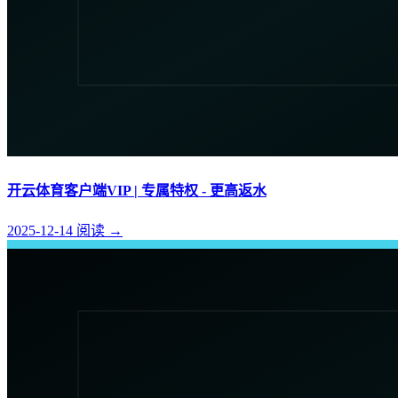
开云体育客户端VIP | 专属特权 - 更高返水
2025-12-14
阅读
→