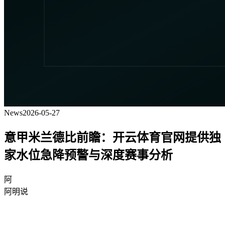
News
2026-05-27
意甲米兰德比前瞻：开云体育官网提供独
家水位急降预警与深度赛事分析
阿
阿明说