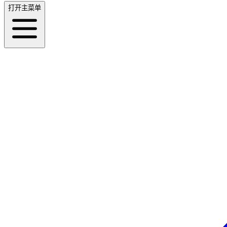
打开主菜单