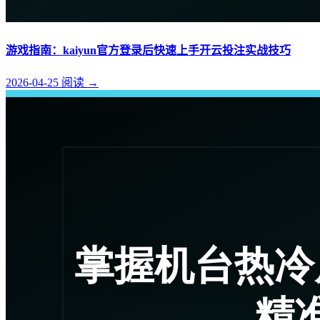
游戏指南：kaiyun官方登录后快速上手开云投注实战技巧
2026-04-25
阅读
→