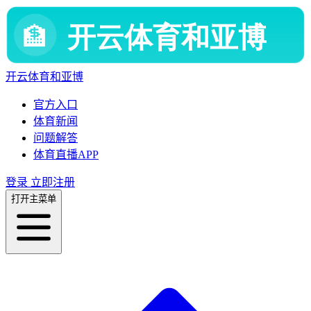
开云体育和亚博
官方入口
体育新闻
问题解答
体育直播APP
登录
立即注册
打开主菜单