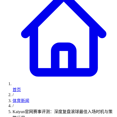
首页
/
体育新闻
/
Kaiyun官网赛事评测：深度复盘滚球最佳入场时机与策