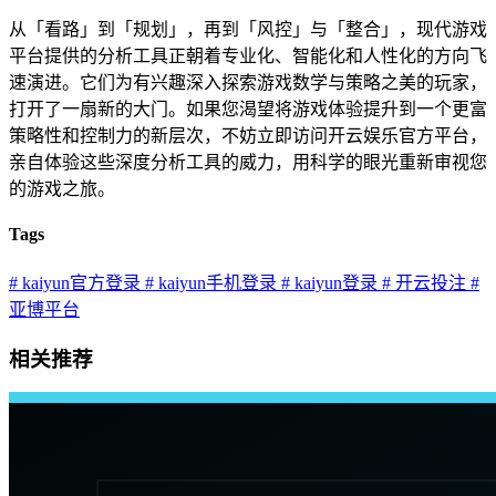
从「看路」到「规划」，再到「风控」与「整合」，现代游戏
平台提供的分析工具正朝着专业化、智能化和人性化的方向飞
速演进。它们为有兴趣深入探索游戏数学与策略之美的玩家，
打开了一扇新的大门。如果您渴望将游戏体验提升到一个更富
策略性和控制力的新层次，不妨立即访问开云娱乐官方平台，
亲自体验这些深度分析工具的威力，用科学的眼光重新审视您
的游戏之旅。
Tags
# kaiyun官方登录
# kaiyun手机登录
# kaiyun登录
# 开云投注
#
亚博平台
相关推荐