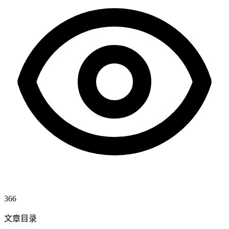
366
文章目录