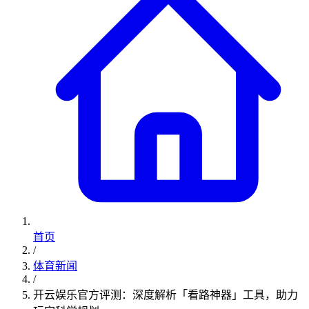
首页
/
体育新闻
/
开云娱乐官方评测：深度解析「看路神器」工具，助力