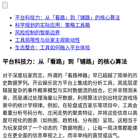
平台科技力：从「看路」到「铺路」的核心算法
科学规划的实际应用：策略工具箱
风险控制的智能边界
工具局限性与玩家主观能动性
生态整合：工具如何融入平台体验
平台科技力：从「看路」到「铺路」的核心算法
对于深度玩家而言，所谓的「看路神器」早已超越了简单的历
史数据罗列。开云娱乐官方平台上集成的分析工具，其底层逻
辑是复杂的事件概率模型与实时数据流的结合。它并非预测未
来，而是通过处理海量公开数据，利用算法识别出特定游戏场
景中的统计学规律。例如，在轮盘或百家乐等项目中，工具会
着重分析号码分布、庄闲走势的聚类特征，并将这些信息以高
度可视化的图表（如热图、趋势线、分布图）呈现。这相当于
为玩家提供了一个动态的「数据地图」，让每一局决策都能建
立在更全面的信息审视之上，而非单纯的直觉或运气。