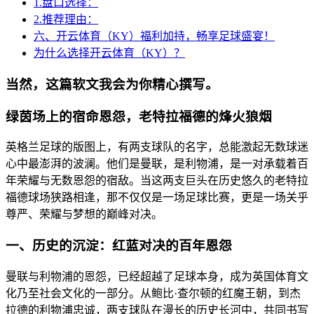
1.盘口选择：
2.推荐理由：
六、开云体育（KY）福利加持，畅享足球盛宴！
为什么选择开云体育（KY）？
当然，这篇软文我会为你精心撰写。
绿茵场上的宿命恩怨，老特拉福德的烽火狼烟
英格兰足球的版图上，有两支球队的名字，总能激起无数球迷
心中最澎湃的波澜。他们是曼联，是利物浦，是一对承载着百
年荣耀与无数恩怨的宿敌。当这两支巨头在历史悠久的老特拉
福德球场狭路相逢，那不仅仅是一场足球比赛，更是一场关乎
尊严、荣耀与梦想的巅峰对决。
一、历史的沉淀：红蓝对决的百年恩怨
曼联与利物浦的恩怨，已经超越了足球本身，成为英国体育文
化乃至社会文化的一部分。从鲍比·查尔顿的红魔王朝，到杰
拉德的利物浦忠诚，两支球队在漫长的历史长河中，共同书写