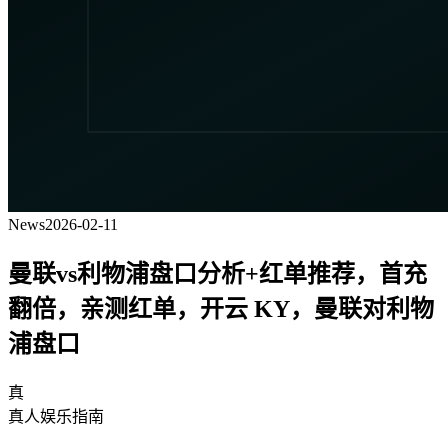
News
2026-02-11
曼联vs利物浦盘口分析+红单推荐，首充
翻倍，亲测红单，开云 KY，曼联对利物
浦盘口
真
真人娱乐指南