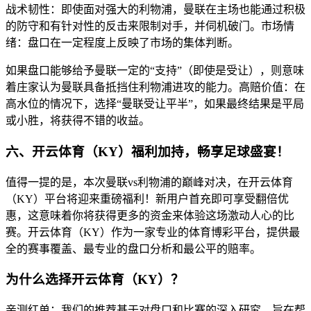
战术韧性：即使面对强大的利物浦，曼联在主场也能通过积极
的防守和有针对性的反击来限制对手，并伺机破门。市场情
绪：盘口在一定程度上反映了市场的集体判断。
如果盘口能够给予曼联一定的“支持”（即使是受让），则意味
着庄家认为曼联具备抵挡住利物浦进攻的能力。高赔价值：在
高水位的情况下，选择“曼联受让平半”，如果最终结果是平局
或小胜，将获得不错的收益。
六、开云体育（KY）福利加持，畅享足球盛宴！
值得一提的是，本次曼联vs利物浦的巅峰对决，在开云体育
（KY）平台将迎来重磅福利！新用户首充即可享受翻倍优
惠，这意味着你将获得更多的资金来体验这场激动人心的比
赛。开云体育（KY）作为一家专业的体育博彩平台，提供最
全的赛事覆盖、最专业的盘口分析和最公平的赔率。
为什么选择开云体育（KY）？
亲测红单：我们的推荐基于对盘口和比赛的深入研究，旨在帮