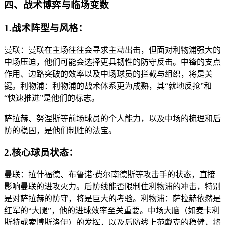
四、战术博弈与临场变数
1.战术阵型与风格：
曼联：曼联在主场往往会寻求主动出击，但面对利物浦强大的
中场压迫，他们可能会选择更具韧性的防守反击。中锋的支点
作用、边路突破的效率以及中场球员的拦截与组织，将是关
键。利物浦：利物浦的战术体系更为成熟，其“就地反抢”和
“快速推进”是他们的标志。
萨拉赫、努涅斯等前场球员的个人能力，以及中场的梳理和后
防的稳固，是他们制胜的法宝。
2.核心球员状态：
曼联：拉什福德、布鲁诺·费尔南德斯等攻击手的状态，直接
影响曼联的进攻火力。后防线能否限制住利物浦的冲击，特别
是对萨拉赫的防守，将是巨大的考验。利物浦：萨拉赫依然是
红军的“大腿”，他的进球效率至关重要。中场大脑（如麦卡利
斯特或索博斯洛伊）的发挥，以及后防线上范戴克的稳健，将