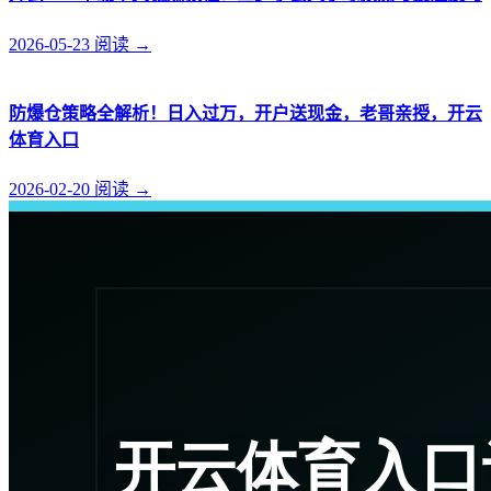
2026-05-23
阅读
→
防爆仓策略全解析！日入过万，开户送现金，老哥亲授，开云
体育入口
2026-02-20
阅读
→