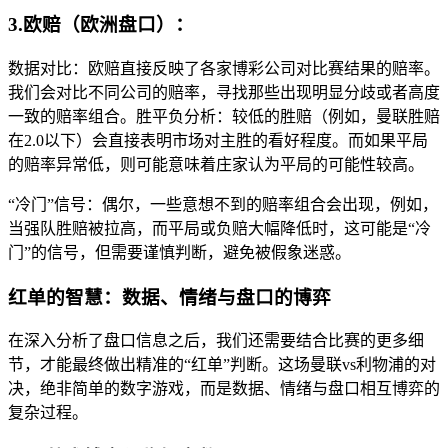
3.欧赔（欧洲盘口）：
数据对比：欧赔直接反映了各家博彩公司对比赛结果的赔率。
我们会对比不同公司的赔率，寻找那些出现明显分歧或者高度
一致的赔率组合。胜平负分析：较低的胜赔（例如，曼联胜赔
在2.0以下）会直接表明市场对主胜的看好程度。而如果平局
的赔率异常低，则可能意味着庄家认为平局的可能性较高。
“冷门”信号：偶尔，一些意想不到的赔率组合会出现，例如，
当强队胜赔被拉高，而平局或负赔大幅降低时，这可能是“冷
门”的信号，但需要谨慎判断，避免被假象迷惑。
红单的智慧：数据、情绪与盘口的博弈
在深入分析了盘口信息之后，我们还需要结合比赛的更多细
节，才能最终做出精准的“红单”判断。这场曼联vs利物浦的对
决，绝非简单的数字游戏，而是数据、情绪与盘口相互博弈的
复杂过程。