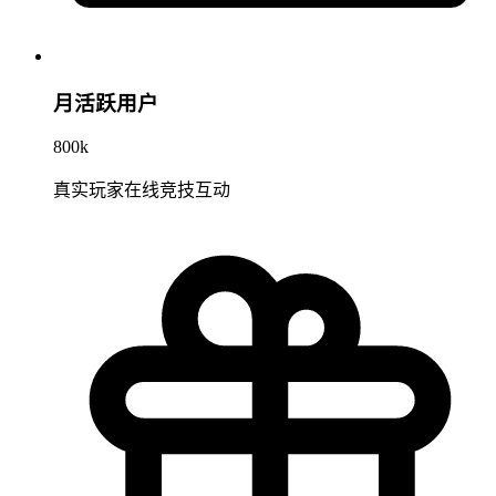
月活跃用户
800k
真实玩家在线竞技互动