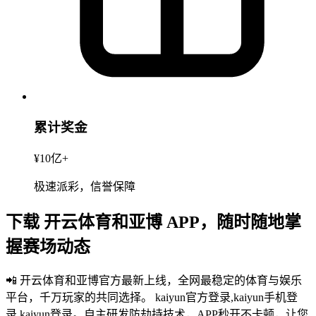
累计奖金
¥10亿+
极速派彩，信誉保障
下载 开云体育和亚博 APP，随时随地掌
握赛场动态
📲 开云体育和亚博官方最新上线，全网最稳定的体育与娱乐
平台，千万玩家的共同选择。 kaiyun官方登录,kaiyun手机登
录,kaiyun登录。自主研发防劫持技术，APP秒开不卡顿，让您