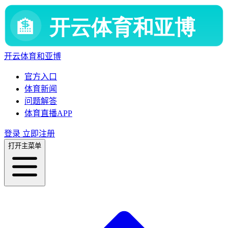
开云体育和亚博
官方入口
体育新闻
问题解答
体育直播APP
登录
立即注册
打开主菜单