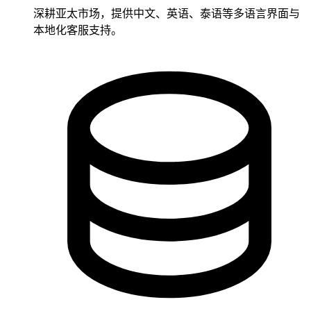
深耕亚太市场，提供中文、英语、泰语等多语言界面与
本地化客服支持。