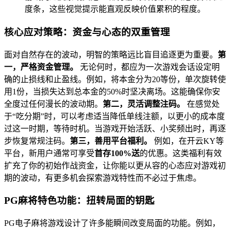
度条，这些视觉提示能直观反映价值累积的程度。
核心应对策略：资金与心态的双重管理
面对自然存在的波动，明智的策略远比盲目追逐更为重要。
第
一，严格资金管理。
无论何时，都应为一次游戏会话设定明
确的止损线和止盈线。例如，将本金分为20等份，单次旋转使
用1份，当损失达到总本金的50%时坚决离场。这能确保你安
全度过任何漫长的波动期。
第二，灵活调整注码。
在感觉处
于“吃分期”时，可以考虑适当降低单线注额，以更小的成本度
过这一时期，等待时机。当游戏开始活跃、小奖频出时，再逐
步恢复常规注码。
第三，善用平台福利。
例如，在开云KY等
平台，新用户通常可享受
首存100%送
的优惠。这类福利有效
扩充了你的初始作战资金，让你能以更从容的心态应对游戏初
期的波动，有更多机会探索游戏特性而不必过于焦虑。
PG麻将特色功能：扭转局面的钥匙
PG电子麻将游戏设计了许多能瞬间改变局面的功能。例如，