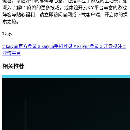
惊喜，掌握好你的筹码与心态，便是掌握了游戏的主动权。想
深入了解PG麻将的更多技巧，或体验开云KY平台丰富的游戏
阵容与贴心福利，请立即访问官网或下载客户端，开启你的探
索之旅。
Tags
# kaiyun官方登录
# kaiyun手机登录
# kaiyun登录
# 开云投注
#
亚博平台
相关推荐