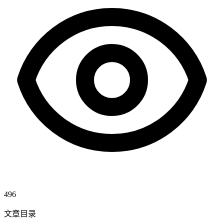
496
文章目录