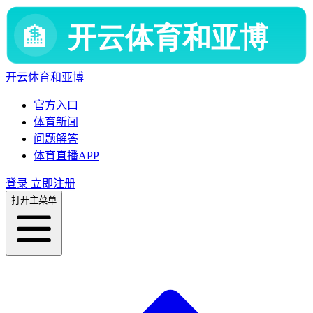
开云体育和亚博
官方入口
体育新闻
问题解答
体育直播APP
登录
立即注册
打开主菜单