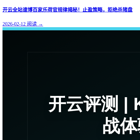
开云全站速博百家乐荷官规律揭秘！止盈策略，拒绝杀猪盘
2026-02-12
阅读
→