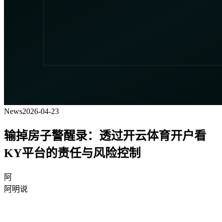
News
2026-04-23
输掉房子警醒录：透过开云体育开户看
KY平台的责任与风险控制
阿
阿明说