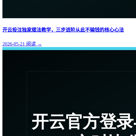
开云投注独家缆法教学，三步进阶从此不输钱的核心心法
2026-05-21
阅读
→