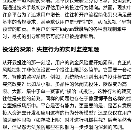
立起第一道风险防火墙。这不仅仅是验证身份信息，更重要的
是通过技术手段初步评估用户的投注行为倾向。然而，现实中
许多平台为了追求用户增长，往往将开户流程简化到只满足最
基本的合规要求，甚至默认用户是“理性”的，从而忽视了早期
预警的职责。当用户沉浸在
kaiyun登录
后的各种游戏刺激中
时，最初的引导和警示可能早已被抛诸脑后。
投注的深渊：失控行为的实时监控难题
从
开云投注
的那一刻起，用户的资金风险便开始累积。真正的
风险控制并非仅仅设置一个投注上限那么简单。它需要一套动
态、智能的监控系统。例如，系统能否识别出用户投注模式的
突然改变？比如从小额、多品种的休闲式投注，陡然变为高
频、大额、集中于单一赛事的“梭哈”式投注。这种行为的转变
往往是失控的前兆。同样的问题也存在于像
亚博平台
这样的综
合型娱乐场所中。平台是否有能力，更重要的是，是否有意愿
投入资源去开发和应用这样的行为分析模型？还是仅仅在用户
触达硬性限额（如存款上限）时才进行机械拦截？后者虽然合
规，但显然无法预防那些在限额内一步步滑向深渊的悲剧。