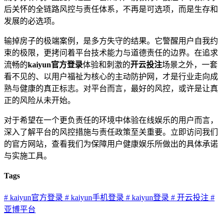
后关怀的全链路风控与责任体系，不再是可选项，而是生存和
发展的必选项。
输掉房子的极端案例，是多方失守的结果。它警醒用户自我约
束的极限，更拷问着平台技术能力与道德责任的边界。在追求
流畅的
kaiyun官方登录
体验和刺激的
开云投注
场景之外，一套
看不见的、以用户福祉为核心的主动防护网，才是行业走向成
熟与健康的真正标志。对平台而言，最好的风控，或许是让真
正的风险从未开始。
对于希望在一个更负责任的环境中体验在线娱乐的用户而言，
深入了解平台的风控措施与责任政策至关重要。立即访问我们
的官方网站，查看我们为保障用户健康娱乐所做出的具体承诺
与实施工具。
Tags
# kaiyun官方登录
# kaiyun手机登录
# kaiyun登录
# 开云投注
#
亚博平台