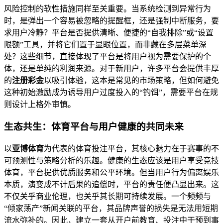
风险控制的软性措施同样至关重要。当系统检测到异常行为
时，是弹出一个容易被忽略的提醒框，还是强制中断服务，要
求用户冷静？平台是否提供清晰、便捷的“自我排除”或“设置
限额”工具，并将它们置于显眼位置，而非藏在多层菜单深
处？这些细节，直接体现了平台是将用户视为需要保护的个
体，还是单纯的利润来源。对于新用户，许多平台会提供丰厚
的
注册彩金
以吸引体验，这本是常见的市场策略，但如何避免
这种初始激励成为诱导用户过度投入的“钓饵”，需要平台在规
则设计上格外审慎。
生态共生：体育平台与用户健康的共同未来
以
亚博体育
为代表的体育投注平台，其核心魅力在于赛事的不
可预测性与策略分析的乐趣。健康的生态应该是用户享受竞技
体育，平台提供优质服务和公平环境。但当用户行为偏离娱乐
本质，演变成不计后果的追偿时，平台的责任便凸显出来。这
不仅关乎商业伦理，也关乎其长期可持续发展。一个频频与
“倾家荡产”新闻关联的平台，其品牌声誉的损失是无法用短期
流水弥补的。因此，建立一套从开户前教育、投注中干预到事